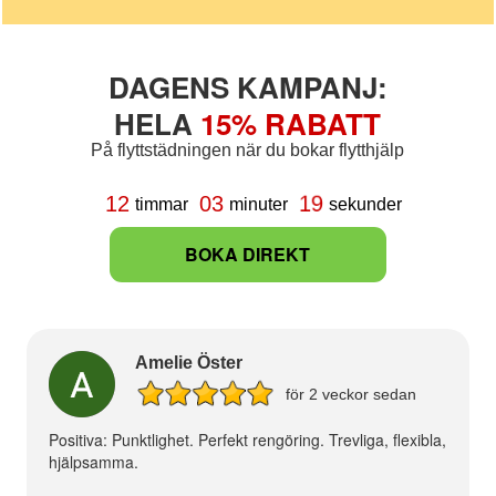
DAGENS KAMPANJ:
HELA
15% RABATT
På flyttstädningen när du bokar flytthjälp
18
12
03
timmar
minuter
sekunder
BOKA DIREKT
Amelie Öster
för 2 veckor sedan
Positiva: Punktlighet. Perfekt rengöring. Trevliga, flexibla,
hjälpsamma.