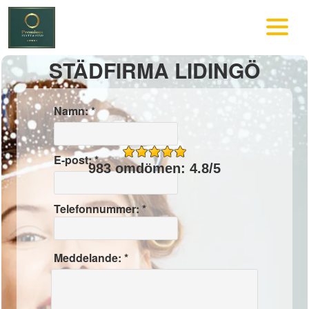
STÄDFIRMA LIDINGÖ
Namn: *
E-post: *
983 omdömen: 4.8/5
Telefonnummer: *
Meddelande: *